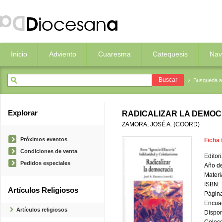
Inicio
Adviento
Cuaresma
Catequesis
Nav
Busqueda 
Explorar
RADICALIZAR LA DEMO
ZAMORA, JOSÉ A. (COORD)
Próximos eventos
Ficha 
Condiciones de venta
Editori
Pedidos especiales
Año de
Materi
ISBN:
Artículos Religiosos
Página
Encua
Artículos religiosos
Dispon