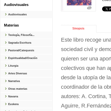
Colecc
Audiovisuales
Audiovisuales
Materias
Sinopsis
Teología, Filosofía...
Este libro recoge un
Sagrada Escritura
sociedad civil y demo
Pastoral/Catequesis
quieren ser una aport
Espiritualidad/Oración
Liturgia
colectivos que han a
Artes Diversas
desde la utopía de la 
Narrativa
coordinador de la ob
Otras materias
autores: A. Cortina, 
Navarra
Euskera
Aguirre, R.Fernández,