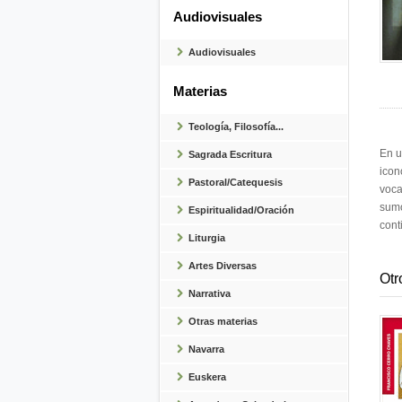
Audiovisuales
Audiovisuales
Materias
Teología, Filosofía...
En u
Sagrada Escritura
icon
Pastoral/Catequesis
voca
sumo
Espiritualidad/Oración
cont
Liturgia
Artes Diversas
Otr
Narrativa
Otras materias
Navarra
Euskera