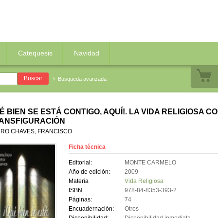
Catequesis
Navidad
Busqueda avanzada
É BIEN SE ESTÁ CONTIGO, AQUÍ!. LA VIDA RELIGIOSA C
ANSFIGURACIÓN
RO CHAVES, FRANCISCO
Ficha técnica
Editorial:
MONTE CARMELO
Año de edición:
2009
Materia
Vida Religiosa
ISBN:
978-84-8353-393-2
Páginas:
74
Encuadernación:
Otros