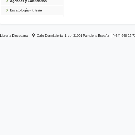
Agendas y Calendarios
Escatología - Iglesia
Librería Diocesana
Calle Dormitalería, 1.
cp: 31001
Pamplona
España
(+34) 948 22 7