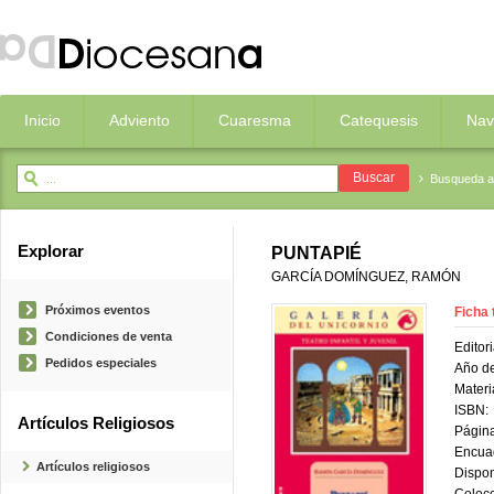
Inicio
Adviento
Cuaresma
Catequesis
Nav
Busqueda 
Explorar
PUNTAPIÉ
GARCÍA DOMÍNGUEZ, RAMÓN
Próximos eventos
Ficha 
Condiciones de venta
Editori
Pedidos especiales
Año de
Materi
ISBN:
Artículos Religiosos
Página
Encua
Artículos religiosos
Dispon