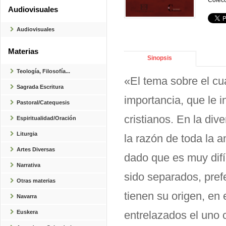
Colecc
Audiovisuales
Audiovisuales
Materias
Sinopsis
Teología, Filosofía...
«El tema sobre el cua
Sagrada Escritura
importancia, que le i
Pastoral/Catequesis
cristianos. En la div
Espiritualidad/Oración
Liturgia
la razón de toda la a
Artes Diversas
dado que es muy difí
Narrativa
sido separados, pref
Otras materias
tienen su origen, en
Navarra
Euskera
entrelazados el uno 