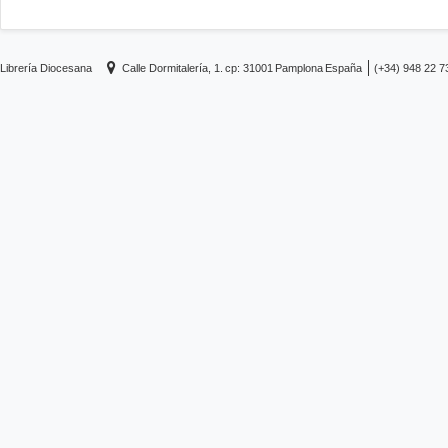
Librería Diocesana
Calle Dormitalería, 1.
cp: 31001
Pamplona
España
(+34) 948 22 7