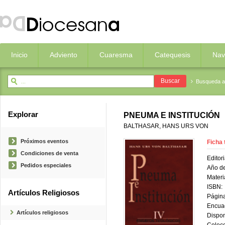
Inicio
Adviento
Cuaresma
Catequesis
Nav
Busqueda 
Explorar
PNEUMA E INSTITUCIÓN
BALTHASAR, HANS URS VON
Próximos eventos
Ficha 
Condiciones de venta
Editori
Pedidos especiales
Año de
Materi
ISBN:
Artículos Religiosos
Página
Encua
Artículos religiosos
Dispon