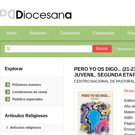
Inicio
Adviento
Cuaresma
Catequesis
Nav
Busqueda 
Explorar
PERO YO OS DIGO... (21
JUVENIL. SEGUNDA ETAPA
CENTRO NACIONAL DE PASTORAL
Próximos eventos
Ficha 
Condiciones de venta
Pedidos especiales
Editori
Año de
Materi
Artículos Religiosos
ISBN:
Página
Artículos religiosos
Encua