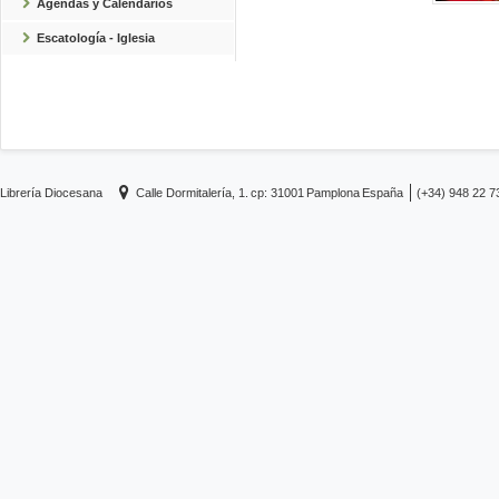
Agendas y Calendarios
Escatología - Iglesia
Librería Diocesana
Calle Dormitalería, 1.
cp: 31001
Pamplona
España
(+34) 948 22 7