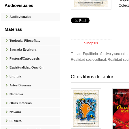
Dispon
Audiovisuales
Colecc
Audiovisuales
Materias
Teología, Filosofía...
Sinopsis
Sagrada Escritura
Temas: Equilibrio afectivo y sexualid
Pastoral/Catequesis
Realidad sociocultural, Realidad so
Espiritualidad/Oración
Otros libros del autor
Liturgia
Artes Diversas
Narrativa
Otras materias
Navarra
Euskera