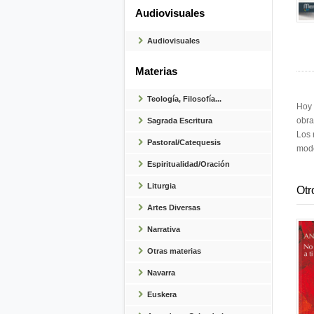
Audiovisuales
Audiovisuales
Materias
Teología, Filosofía...
Hoy 
obra
Sagrada Escritura
Los 
Pastoral/Catequesis
modo
Espiritualidad/Oración
Liturgia
Otr
Artes Diversas
Narrativa
Otras materias
Navarra
Euskera