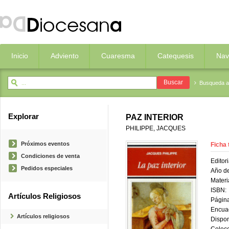
Inicio
Adviento
Cuaresma
Catequesis
Nav
Busqueda 
Explorar
PAZ INTERIOR
PHILIPPE, JACQUES
Próximos eventos
Ficha 
Condiciones de venta
Editori
Pedidos especiales
Año de
Materi
ISBN:
Artículos Religiosos
Página
Encua
Artículos religiosos
Dispon