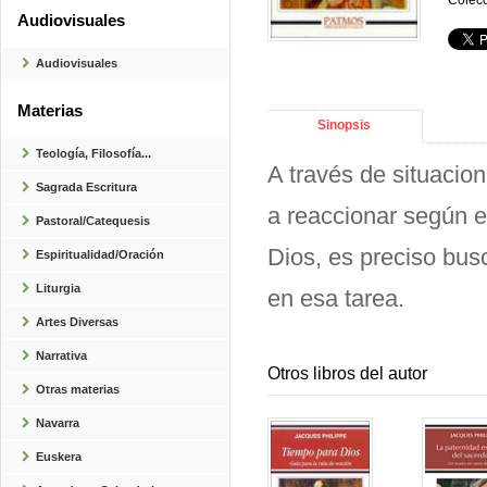
Colecc
Audiovisuales
Audiovisuales
Materias
Sinopsis
Teología, Filosofía...
A través de situacion
Sagrada Escritura
a reaccionar según el
Pastoral/Catequesis
Dios, es preciso busc
Espiritualidad/Oración
Liturgia
en esa tarea.
Artes Diversas
Narrativa
Otros libros del autor
Otras materias
Navarra
Euskera