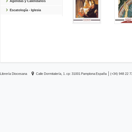
Agendas y Calendarios
Escatología - Iglesia
Librería Diocesana
Calle Dormitalería, 1.
cp: 31001
Pamplona
España
(+34) 948 22 7