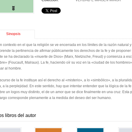
Colección:
VERDAD E IMAGEN MINOR
Sinopsis
n contexto en el que la religión se ve encerrada en los límites de la razón natural 
rende la pertinencia de afirmar públicamente los derechos de la fe y de proponer
e se ha declarado la «muerte de Dios» (Marx, Nietzsche, Freud) y comienza a esc
re» (Foucault, Malraux). La fe, haciendo oír su voz en la «ciudad de los hombres»
ar al hombre.
iscurso de la fe instituye así el derecho al «misterio», a lo «simbólico», a la pluralid
, a la perplejidad. En este sentido, hay que intentar entender que la lógica de la 
re un logos muy distinto, el de un amor que se dice finalmente en una cruz. Esta
rgo corresponde plenamente a la medida del deseo del ser humano.
os libros del autor