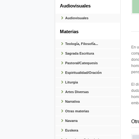
Audiovisuales
Audiovisuales
Materias
Teología, Filosofía...
En u
comp
Sagrada Escritura
dond
Pastoral/Catequesis
homb
pens
Espiritualidad/Oración
Liturgia
El d
duda
Artes Diversas
homb
Narrativa
emba
Otras materias
Navarra
Otr
Euskera