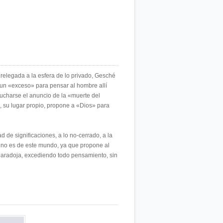
y relegada a la esfera de lo privado, Gesché
 un «exceso» para pensar al hombre allí
ucharse el anuncio de la «muerte del
, su lugar propio, propone a «Dios» para
ad de significaciones, a lo no-cerrado, a la
fe no es de este mundo, ya que propone al
 paradoja, excediendo todo pensamiento, sin