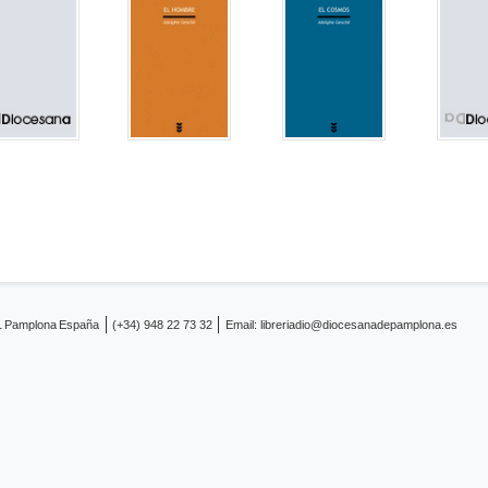
1
Pamplona
España
(+34) 948 22 73 32
Email:
libreriadio@diocesanadepamplona.es