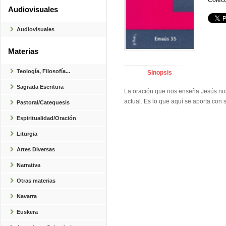
Colecc
Audiovisuales
Audiovisuales
Materias
Teología, Filosofía...
Sinopsis
Sagrada Escritura
La oración que nos enseña Jesús nos
actual. Es lo que aquí se aporta con 
Pastoral/Catequesis
Espiritualidad/Oración
Liturgia
Artes Diversas
Narrativa
Otras materias
Navarra
Euskera