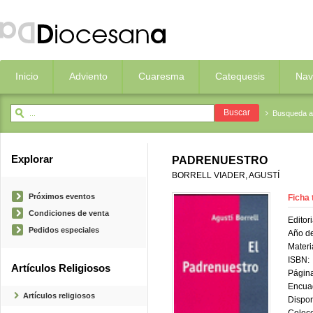
Inicio
Adviento
Cuaresma
Catequesis
Nav
Busqueda 
Explorar
PADRENUESTRO
BORRELL VIADER, AGUSTÍ
Próximos eventos
Ficha 
Condiciones de venta
Editori
Pedidos especiales
Año de
Materi
ISBN:
Artículos Religiosos
Página
Encua
Artículos religiosos
Dispon