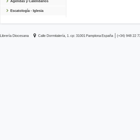
Agendas y Calendarios
Escatología - Iglesia
Librería Diocesana
Calle Dormitalería, 1.
cp: 31001
Pamplona
España
(+34) 948 22 7