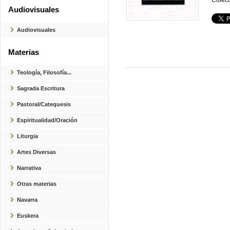
Colecc
Audiovisuales
Audiovisuales
Materias
Teología, Filosofía...
Sagrada Escritura
Pastoral/Catequesis
Espiritualidad/Oración
Liturgia
Artes Diversas
Narrativa
Otras materias
Navarra
Euskera