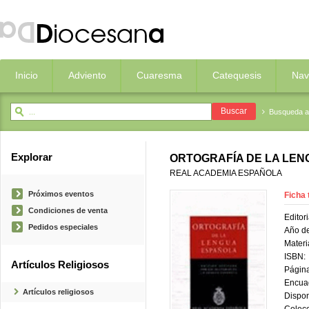
Inicio
Adviento
Cuaresma
Catequesis
Nav
Busqueda 
Explorar
ORTOGRAFÍA DE LA LE
REAL ACADEMIA ESPAÑOLA
Próximos eventos
Ficha 
Condiciones de venta
Editori
Pedidos especiales
Año de
Materi
ISBN:
Artículos Religiosos
Página
Encua
Artículos religiosos
Dispon