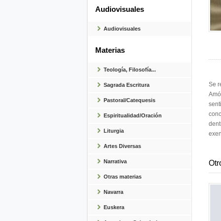
Audiovisuales
Audiovisuales
Materias
Teología, Filosofía...
Se r
Sagrada Escritura
Amós
Pastoral/Catequesis
sent
conc
Espiritualidad/Oración
dent
Liturgia
exen
Artes Diversas
Narrativa
Otr
Otras materias
Navarra
Euskera