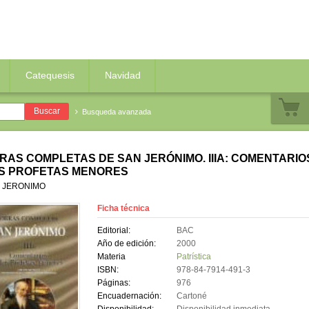
Catequesis
Navidad
Busqueda avanzada
RAS COMPLETAS DE SAN JERÓNIMO. IIIA: COMENTARIO
S PROFETAS MENORES
 JERONIMO
Ficha técnica
Editorial:
BAC
Año de edición:
2000
Materia
Patrística
ISBN:
978-84-7914-491-3
Páginas:
976
Encuadernación:
Cartoné