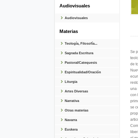
Audiovisuales
Audiovisuales
Materias
Teología, Filosofía...
Se p
Sagrada Escritura
teol
Pastoral/Catequesis
de t
Nuev
Espiritualidad/Oración
ecum
Liturgia
rest
una 
Artes Diversas
con 
Narrativa
prim
se c
Otras materias
prop
arti
Navarra
Comp
Euskera
libe