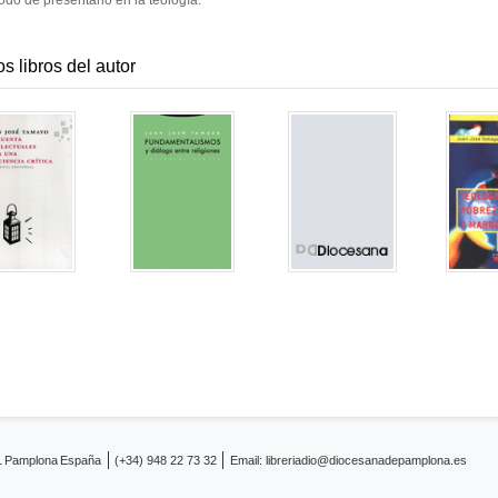
odo de presentarlo en la teología.
os libros del autor
1
Pamplona
España
(+34) 948 22 73 32
Email:
libreriadio@diocesanadepamplona.es