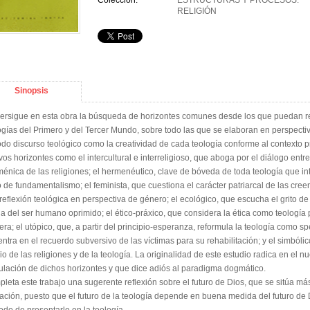
Colección:
ESTRUCTURAS Y PROCESOS.
RELIGIÓN
Sinopsis
ersigue en esta obra la búsqueda de horizontes comunes desde los que puedan ref
ogías del Primero y del Tercer Mundo, sobre todo las que se elaboran en perspectiv
odo discurso teológico como la creatividad de cada teología conforme al contexto p
os horizontes como el intercultural e interreligioso, que aboga por el diálogo ent
énica de las religiones; el hermenéutico, clave de bóveda de toda teología que inte
o de fundamentalismo; el feminista, que cuestiona el carácter patriarcal de las creen
reflexión teológica en perspectiva de género; el ecológico, que escucha el grito de 
la del ser humano oprimido; el ético-práxico, que considera la ética como teología
era; el utópico, que, a partir del principio-esperanza, reformula la teología como 
entra en el recuerdo subversivo de las víctimas para su rehabilitación; y el simból
io de las religiones y de la teología. La originalidad de este estudio radica en el 
culación de dichos horizontes y que dice adiós al paradigma dogmático.
leta este trabajo una sugerente reflexión sobre el futuro de Dios, que se sitúa más a
ración, puesto que el futuro de la teología depende en buena medida del futuro de 