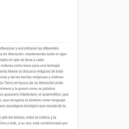
lexionar y encontrarse las diferentes
a de liberación, manteniendo tanto el rigor
ropio en que se lleva a cabo.
re culturas como base para una teología
nta liberar al discurso religioso de todo
cias y de las teorías religiosas y elabora
la Tierra en busca de su liberación junto
 primera y la praxis como su palabra
spes quaerens intellectum; el anamnético, que
ico, que recupera el símbolo como lenguaje
nuevo paradigma teológico que resulta de la
llá del teísmo, entre la mística y la
Dios y éste, a su vez, está condicionado por