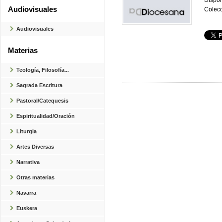
Dispon
Audiovisuales
Colecc
Audiovisuales
Materias
Teología, Filosofía...
Sagrada Escritura
Pastoral/Catequesis
Espiritualidad/Oración
Liturgia
Artes Diversas
Narrativa
Otras materias
Navarra
Euskera