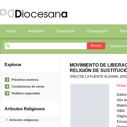
Inicio
Adviento
Cuaresma
Catequesis
Nav
Busqueda 
Explorar
MOVIMIENTO DE LIBERA
RELIGIÓN DE SUSTITUCI
SÁEZ DE LA FUENTE ALDAMA, IZA
Próximos eventos
Ficha 
Condiciones de venta
Pedidos especiales
Editori
Año de
Materi
Artículos Religiosos
ISBN:
Página
Artículos religiosos
Encua