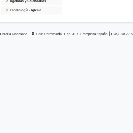
Agendas y Calendarios
Escatología - Iglesia
Librería Diocesana
Calle Dormitalería, 1.
cp: 31001
Pamplona
España
(+34) 948 22 7