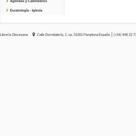
Agendas y Calendarios
Escatología - Iglesia
Librería Diocesana
Calle Dormitalería, 1.
cp: 31001
Pamplona
España
(+34) 948 22 7