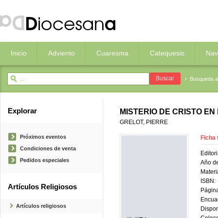
Inicio
Adviento
Cuaresma
Catequesis
Nav
Busqueda 
Explorar
MISTERIO DE CRISTO EN
GRELOT, PIERRE
Próximos eventos
Ficha 
Condiciones de venta
Editori
Pedidos especiales
Año de
Materi
ISBN:
Artículos Religiosos
Página
Encua
Artículos religiosos
Dispon