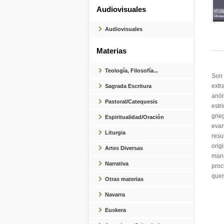
Audiovisuales
Audiovisuales
Materias
Teología, Filosofía...
Son 
extr
Sagrada Escritura
anóm
Pastoral/Catequesis
estr
grie
Espiritualidad/Oración
evan
Liturgia
resu
orig
Artes Diversas
mano
Narrativa
proc
quer
Otras materias
Navarra
Euskera