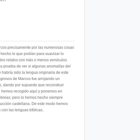
NTI
Marcos precisamente por las numerosas cosas
 hecho lo que podían para suavizar lo
stos relatos con más o menos versículos
la prueba de ver si algunas anomalías del
 habría sido la lengua originaria de este
ilagrosos de Marcos fue arrojando un
o, dando por supuesto que reconstruir
que hemos recogido aquí y ponemos en
hebreas; pero lo hemos hecho siempre
aducción castellana. De este modo hemos
s con las lenguas bíblicas.