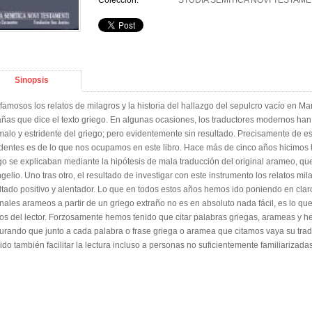
Colección:
STUDIA SEMITICA NOVI TESTAME
Sinopsis
famosos los relatos de milagros y la historia del hallazgo del sepulcro vacío en 
añas que dice el texto griego. En algunas ocasiones, los traductores modernos han
alo y estridente del griego; pero evidentemente sin resultado. Precisamente de e
identes es de lo que nos ocupamos en este libro. Hace más de cinco años hicimos 
go se explicaban mediante la hipótesis de mala traducción del original arameo, que
gelio. Uno tras otro, el resultado de investigar con este instrumento los relatos m
ltado positivo y alentador. Lo que en todos estos años hemos ido poniendo en clar
inales arameos a partir de un griego extraño no es en absoluto nada fácil, es lo 
s del lector. Forzosamente hemos tenido que citar palabras griegas, arameas y 
urando que junto a cada palabra o frase griega o aramea que citamos vaya su tr
ido también facilitar la lectura incluso a personas no suficientemente familiarizada