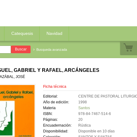
Catequesis
Navidad
Busqueda avanzada
GUEL, GABRIEL Y RAFAEL, ARCÁNGELES
AZÁBAL, JOSÉ
Ficha técnica
Editorial:
CENTRE DE PASTORAL LITURGI
Año de edición:
1998
Materia
Santos
ISBN:
978-84-7467-514-6
Páginas:
20
Encuadernación:
Rústica
Disponibilidad:
Disponible en 10 días