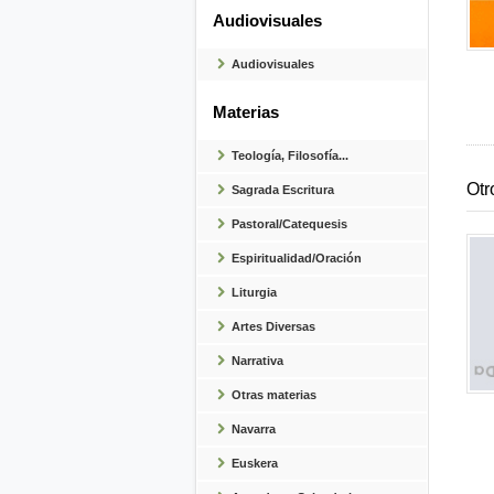
Audiovisuales
Audiovisuales
Materias
Teología, Filosofía...
Otr
Sagrada Escritura
Pastoral/Catequesis
Espiritualidad/Oración
Liturgia
Artes Diversas
Narrativa
Otras materias
Navarra
Euskera