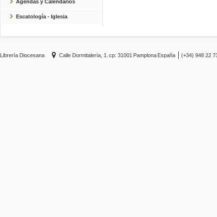
Agendas y Calendarios
Escatología - Iglesia
Librería Diocesana
Calle Dormitalería, 1.
cp: 31001
Pamplona
España
(+34) 948 22 7