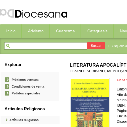
Inicio
Adviento
Cuaresma
Catequesis
Nav
Busqueda 
Explorar
LITERATURA APOCALÍPTI
LOZANO ESCRIBANO, JACINTO; AN
Próximos eventos
Ficha 
Condiciones de venta
Editori
Pedidos especiales
Año de
Materi
ISBN:
Artículos Religiosos
Página
Encua
Artículos religiosos
Dispon