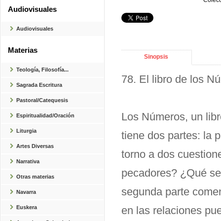
Colecc
Audiovisuales
Audiovisuales
Materias
Sinopsis
Teología, Filosofía...
78. El libro de los 
Sagrada Escritura
Pastoral/Catequesis
Los Números, un libr
Espiritualidad/Oración
Liturgia
tiene dos partes: la 
Artes Diversas
torno a dos cuestion
Narrativa
pecadores? ¿Qué sent
Otras materias
segunda parte comenta
Navarra
Euskera
en las relaciones pu