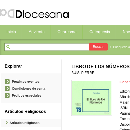
Inicio
Adviento
Cuaresma
Catequesis
Nav
Busqueda 
Explorar
LIBRO DE LOS NÚMEROS
BUIS, PIERRE
Próximos eventos
Ficha 
Condiciones de venta
Editori
Pedidos especiales
Año de
Materi
ISBN:
Artículos Religiosos
Página
Encua
Artículos religiosos
Dispon