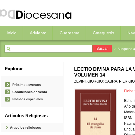
Inicio
Adviento
Cuaresma
Catequesis
Nav
Busqueda 
Explorar
LECTIO DIVINA PARA LA 
VOLUMEN 14
ZEVINI, GIORGIO; CABRA, PIER G
Próximos eventos
Ficha 
Condiciones de venta
Pedidos especiales
Editori
Año de
Materi
Artículos Religiosos
ISBN:
Página
Artículos religiosos
Encua