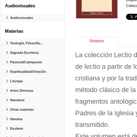
Dispon
Audiovisuales
Colecc
Audiovisuales
Materias
Sinopsis
Teología, Filosofía...
Sagrada Escritura
La colección Lectio di
Pastoral/Catequesis
de lectio a partir de
Espiritualidad/Oración
cristiana y por la tra
Liturgia
método clásico de la
Artes Diversas
fragmentos antológi
Narrativa
Otras materias
Padres de la Iglesia 
Navarra
transmitido.
Euskera
Este volumen está de