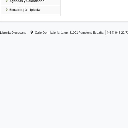
Agendas y Calendarios
Escatología - Iglesia
Librería Diocesana
Calle Dormitalería, 1.
cp: 31001
Pamplona
España
(+34) 948 22 7