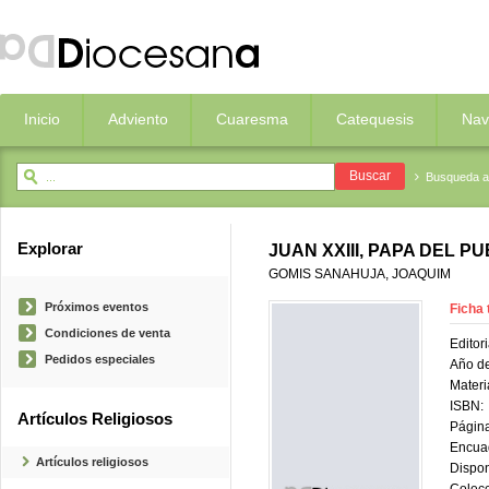
Inicio
Adviento
Cuaresma
Catequesis
Nav
Busqueda 
Explorar
JUAN XXIII, PAPA DEL P
GOMIS SANAHUJA, JOAQUIM
Próximos eventos
Ficha 
Condiciones de venta
Editori
Pedidos especiales
Año de
Materi
ISBN:
Artículos Religiosos
Página
Encua
Artículos religiosos
Dispon