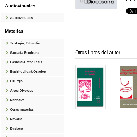
Colecc
Audiovisuales
Audiovisuales
Materias
Teología, Filosofía...
Otros libros del autor
Sagrada Escritura
Pastoral/Catequesis
Espiritualidad/Oración
Liturgia
Artes Diversas
Narrativa
Otras materias
Navarra
Euskera