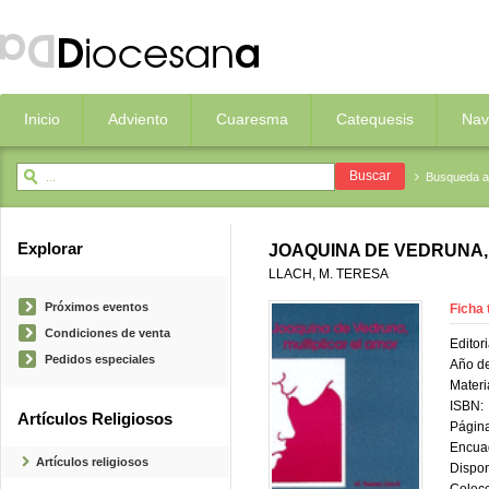
Inicio
Adviento
Cuaresma
Catequesis
Nav
Busqueda 
Explorar
JOAQUINA DE VEDRUNA,
LLACH, M. TERESA
Próximos eventos
Ficha 
Condiciones de venta
Editori
Pedidos especiales
Año de
Materi
ISBN:
Artículos Religiosos
Página
Encua
Artículos religiosos
Dispon