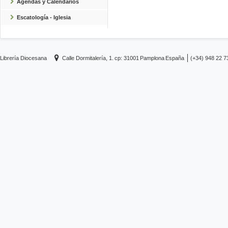
Agendas y Calendarios
Escatología - Iglesia
Librería Diocesana
Calle Dormitalería, 1.
cp: 31001
Pamplona
España
(+34) 948 22 7