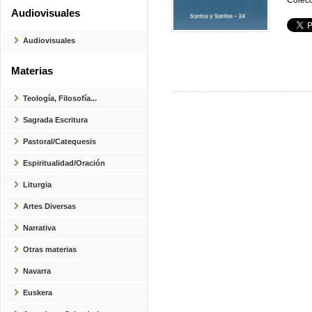
Colecc
Audiovisuales
Audiovisuales
Materias
Teología, Filosofía...
Sagrada Escritura
Pastoral/Catequesis
Espiritualidad/Oración
Liturgia
Artes Diversas
Narrativa
Otras materias
Navarra
Euskera