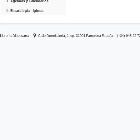
Agendas y Calendarios
Escatología - Iglesia
Librería Diocesana
Calle Dormitalería, 1.
cp: 31001
Pamplona
España
(+34) 948 22 7