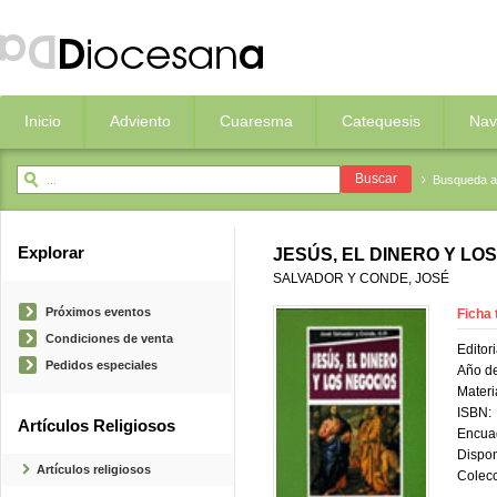
Inicio
Adviento
Cuaresma
Catequesis
Nav
Busqueda 
Explorar
JESÚS, EL DINERO Y LO
SALVADOR Y CONDE, JOSÉ
Próximos eventos
Ficha 
Condiciones de venta
Editori
Pedidos especiales
Año de
Materi
ISBN:
Artículos Religiosos
Encua
Dispon
Artículos religiosos
Colecc