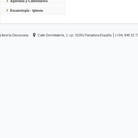
Agendas y Calendarios
Escatología - Iglesia
Librería Diocesana
Calle Dormitalería, 1.
cp: 31001
Pamplona
España
(+34) 948 22 7