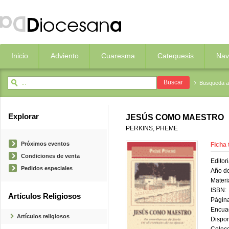
Inicio
Adviento
Cuaresma
Catequesis
Nav
Busqueda 
Explorar
JESÚS COMO MAESTRO
PERKINS, PHEME
Próximos eventos
Ficha 
Condiciones de venta
Editori
Pedidos especiales
Año de
Materi
ISBN:
Artículos Religiosos
Página
Encua
Artículos religiosos
Dispon