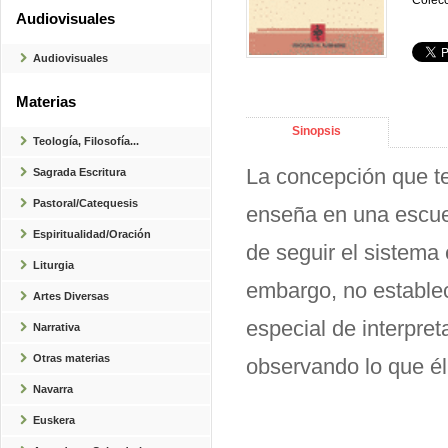
Colecc
Audiovisuales
Audiovisuales
Materias
Sinopsis
Teología, Filosofía...
La concepción que t
Sagrada Escritura
Pastoral/Catequesis
enseña en una escuel
Espiritualidad/Oración
de seguir el sistema 
Liturgia
embargo, no establec
Artes Diversas
especial de interpret
Narrativa
Otras materias
observando lo que él 
Navarra
Euskera