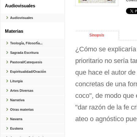
Colecc
Audiovisuales
Audiovisuales
Materias
Sinopsis
Teología, Filosofía...
¿Cómo se explicaría 
Sagrada Escritura
prioritario no sería 
Pastoral/Catequesis
que hace el autor de
Espiritualidad/Oración
Liturgia
concretas de una for
Artes Diversas
coco", de modo que e
Narrativa
"dar razón de la fe cr
Otras materias
ateo o agnóstico pued
Navarra
Euskera