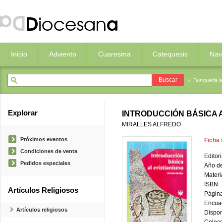
Inicio
Adviento
Cuaresma
Catequesis
Nav
Busqueda 
Explorar
INTRODUCCIÓN BÁSICA 
MIRALLES ALFREDO
Próximos eventos
Ficha 
Condiciones de venta
Editori
Pedidos especiales
Año de
Materi
ISBN:
Artículos Religiosos
Página
Encua
Artículos religiosos
Dispon