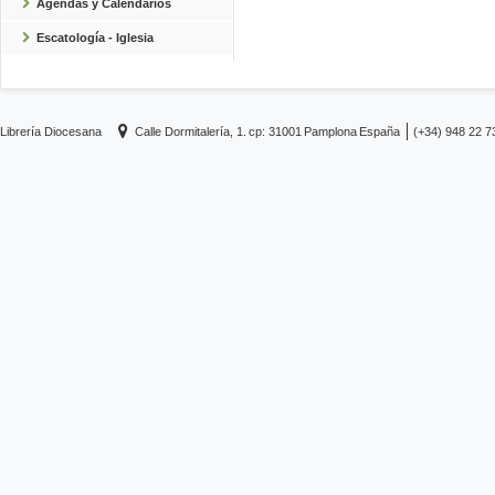
Agendas y Calendarios
Escatología - Iglesia
Librería Diocesana
Calle Dormitalería, 1.
cp: 31001
Pamplona
España
(+34) 948 22 7