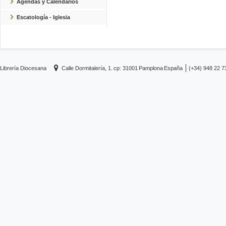
Agendas y Calendarios
Escatología - Iglesia
Librería Diocesana
Calle Dormitalería, 1.
cp: 31001
Pamplona
España
(+34) 948 22 7