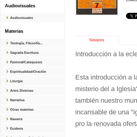
Colecc
Audiovisuales
Audiovisuales
Materias
Sinopsis
Teología, Filosofía...
Introducción a la ecl
Sagrada Escritura
Pastoral/Catequesis
Espiritualidad/Oración
Esta introducción a l
Liturgia
misterio del a Iglesia
Artes Diversas
también nuestro mund
Narrativa
Otras materias
incansable de una "i
Navarra
pro la renovada ofert
Euskera