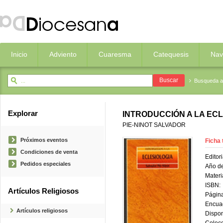
Inicio
Adviento
Cuaresma
Catequesis
Nav
Busqueda 
Explorar
INTRODUCCIÓN A LA EC
PIE-NINOT SALVADOR
Próximos eventos
Ficha 
Condiciones de venta
Editori
Pedidos especiales
Año de
Materi
ISBN:
Artículos Religiosos
Página
Encua
Artículos religiosos
Dispon