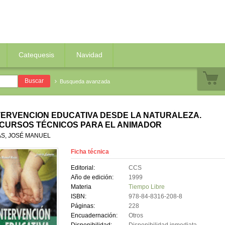
Catequesis
Navidad
Busqueda avanzada
TERVENCION EDUCATIVA DESDE LA NATURALEZA.
CURSOS TÉCNICOS PARA EL ANIMADOR
AS, JOSÉ MANUEL
Ficha técnica
Editorial:
CCS
Año de edición:
1999
Materia
Tiempo Libre
ISBN:
978-84-8316-208-8
Páginas:
228
Encuadernación:
Otros