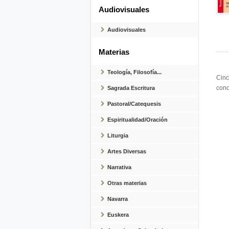
Audiovisuales
Audiovisuales
Materias
Teología, Filosofía...
Cinc
cono
Sagrada Escritura
Pastoral/Catequesis
Espiritualidad/Oración
Liturgia
Artes Diversas
Narrativa
Otras materias
Navarra
Euskera