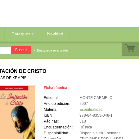
Catequesis
Navidad
Busqueda avanzada
ITACIÓN DE CRISTO
AS DE KEMPIS
Ficha técnica
Editorial:
MONTE CARMELO
Año de edición:
2007
Materia
Espiritualidad
ISBN:
978-84-8353-048-1
Páginas:
318
Encuadernación:
Rústica
Disponibilidad:
Disponible en 1 semana