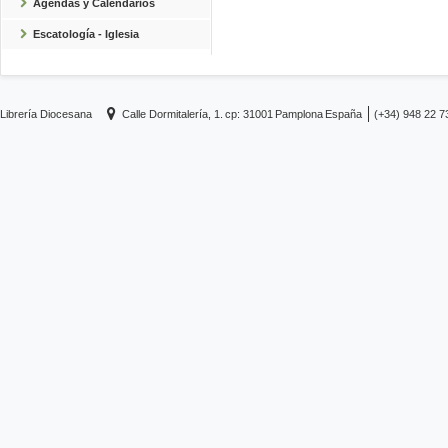
Agendas y Calendarios
Escatología - Iglesia
Librería Diocesana
Calle Dormitalería, 1.
cp: 31001
Pamplona
España
(+34) 948 22 7