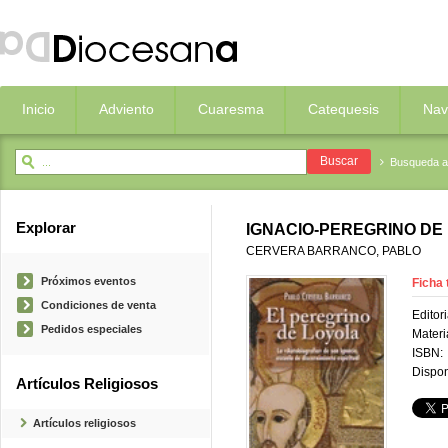
Inicio
Adviento
Cuaresma
Catequesis
Nav
Busqueda 
Explorar
IGNACIO-PEREGRINO DE
CERVERA BARRANCO, PABLO
Próximos eventos
Ficha 
Condiciones de venta
Editori
Pedidos especiales
Materi
ISBN:
Dispon
Artículos Religiosos
Artículos religiosos