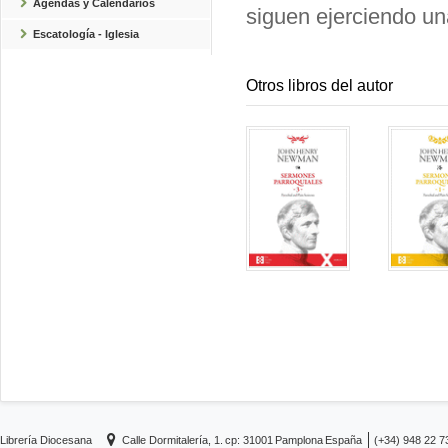
Agendas y Calendarios
siguen ejerciendo una
Escatología - Iglesia
Otros libros del autor
Librería Diocesana
Calle Dormitalería, 1.
cp: 31001
Pamplona
España
(+34) 948 22 7