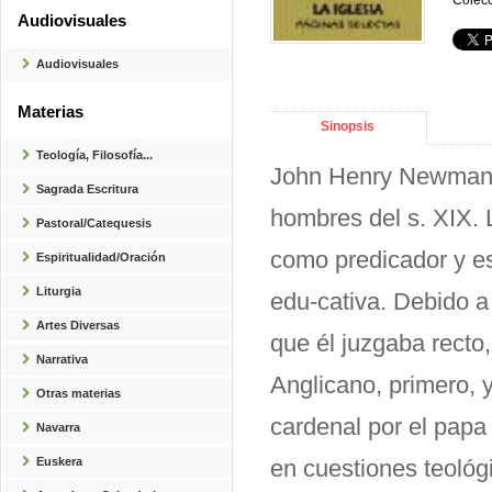
Colecc
Audiovisuales
Audiovisuales
Materias
Sinopsis
Teología, Filosofía...
John Henry Newman (
Sagrada Escritura
hombres del s. XIX. 
Pastoral/Catequesis
como predicador y es
Espiritualidad/Oración
Liturgia
edu-cativa. Debido a
Artes Diversas
que él juzgaba recto
Narrativa
Anglicano, primero, 
Otras materias
cardenal por el papa
Navarra
Euskera
en cuestiones teológ