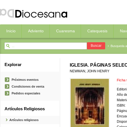
Inicio
Adviento
Cuaresma
Catequesis
Nav
Busqueda 
Explorar
IGLESIA. PÁGINAS SELE
NEWMAN, JOHN HENRY
Próximos eventos
Ficha 
Condiciones de venta
Editori
Pedidos especiales
Año de
Materi
ISBN:
Artículos Religiosos
Página
Encua
Artículos religiosos
Dispon