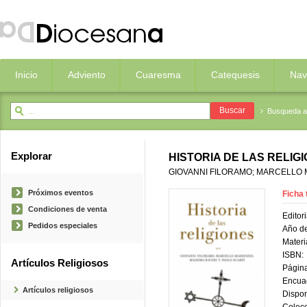
Inicio
Adviento
Cuaresma
Catequesis
Nav
Busqueda 
Explorar
HISTORIA DE LAS RELIG
GIOVANNI FILORAMO; MARCELLO 
Próximos eventos
Ficha 
Condiciones de venta
Editori
Pedidos especiales
Año de
Materi
ISBN:
Artículos Religiosos
Página
Encua
Artículos religiosos
Dispon