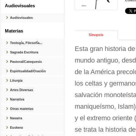
Colecc
Audiovisuales
Audiovisuales
Materias
Sinopsis
Teología, Filosofía...
Esta gran historia de
Sagrada Escritura
mundo antiguo, desd
Pastoral/Catequesis
de la América preco
Espiritualidad/Oración
Liturgia
los celtas y germanos
Artes Diversas
salvación monoteísta
Narrativa
maniqueísmo, Islam), 
Otras materias
y el extremo oriente
Navarra
Euskera
se trata la historia d