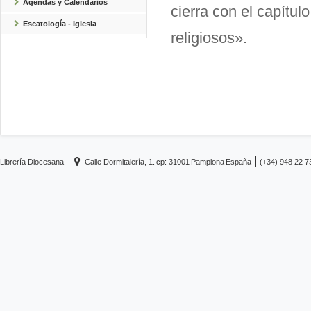
Agendas y Calendarios
cierra con el capítu
Escatología - Iglesia
religiosos».
Librería Diocesana
Calle Dormitalería, 1.
cp: 31001
Pamplona
España
(+34) 948 22 7