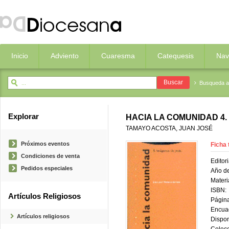
Inicio
Adviento
Cuaresma
Catequesis
Nav
Busqueda 
Explorar
HACIA LA COMUNIDAD 4.
TAMAYO ACOSTA, JUAN JOSÉ
Próximos eventos
Ficha 
Condiciones de venta
Editori
Pedidos especiales
Año de
Materi
ISBN:
Artículos Religiosos
Página
Encua
Artículos religiosos
Dispon