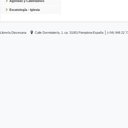
Agendas y Calendarios
Escatología - Iglesia
Librería Diocesana
Calle Dormitalería, 1.
cp: 31001
Pamplona
España
(+34) 948 22 7