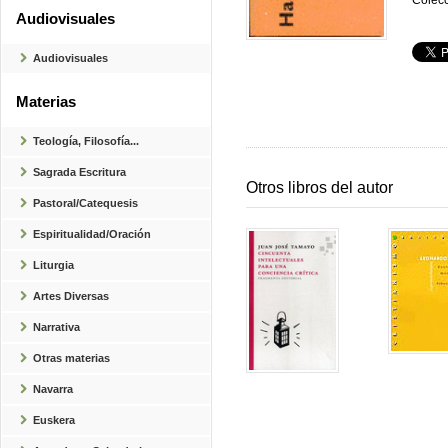
Colecc
Audiovisuales
Audiovisuales
Materias
Teología, Filosofía...
Sagrada Escritura
Otros libros del autor
Pastoral/Catequesis
Espiritualidad/Oración
Liturgia
Artes Diversas
Narrativa
Otras materias
Navarra
Euskera