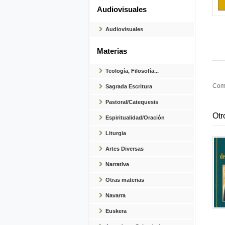
Audiovisuales
Audiovisuales
Materias
Teología, Filosofía...
Come
Sagrada Escritura
Pastoral/Catequesis
Otr
Espiritualidad/Oración
Liturgia
Artes Diversas
Narrativa
Otras materias
Navarra
Euskera