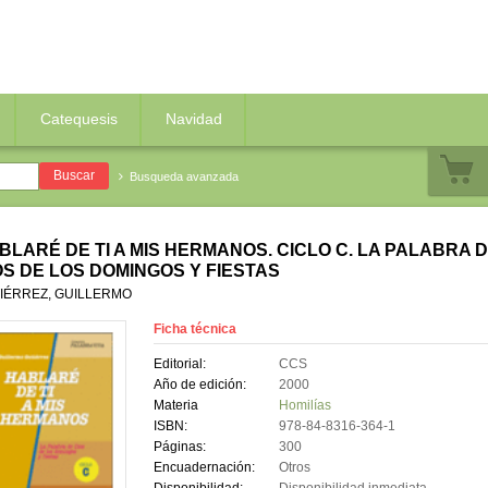
Catequesis
Navidad
Busqueda avanzada
BLARÉ DE TI A MIS HERMANOS. CICLO C. LA PALABRA 
OS DE LOS DOMINGOS Y FIESTAS
IÉRREZ, GUILLERMO
Ficha técnica
Editorial:
CCS
Año de edición:
2000
Materia
Homilías
ISBN:
978-84-8316-364-1
Páginas:
300
Encuadernación:
Otros