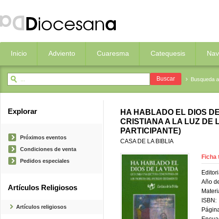
Inicio
Adviento
Cuaresma
Catequesis
Nav
Busqueda 
Explorar
HA HABLADO EL DIOS DE 
CRISTIANA A LA LUZ DE
PARTICIPANTE)
Próximos eventos
CASA DE LA BIBLIA
Condiciones de venta
Ficha 
Pedidos especiales
Editori
Año de
Artículos Religiosos
Materi
ISBN:
Artículos religiosos
Página