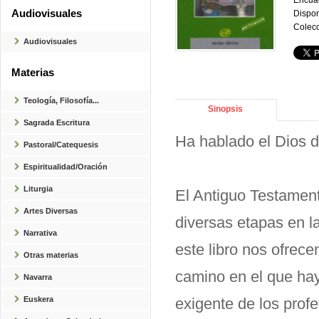
Encua
Audiovisuales
Dispon
Colecc
Audiovisuales
Materias
Teología, Filosofía...
Sinopsis
Sagrada Escritura
Ha hablado el Dios de
Pastoral/Catequesis
Espiritualidad/Oración
Liturgia
El Antiguo Testamento
Artes Diversas
diversas etapas en l
Narrativa
este libro nos ofrecen
Otras materias
camino en el que hay
Navarra
Euskera
exigente de los profe