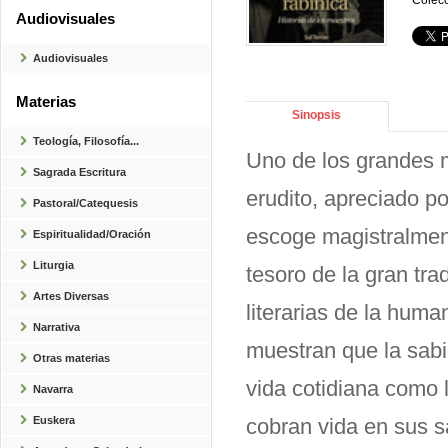
Colecc
Audiovisuales
Audiovisuales
Materias
Sinopsis
Teología, Filosofía...
Uno de los grandes 
Sagrada Escritura
erudito, apreciado p
Pastoral/Catequesis
escoge magistralmente
Espiritualidad/Oración
Liturgia
tesoro de la gran tr
Artes Diversas
literarias de la huma
Narrativa
muestran que la sabi
Otras materias
vida cotidiana como l
Navarra
Euskera
cobran vida en sus s