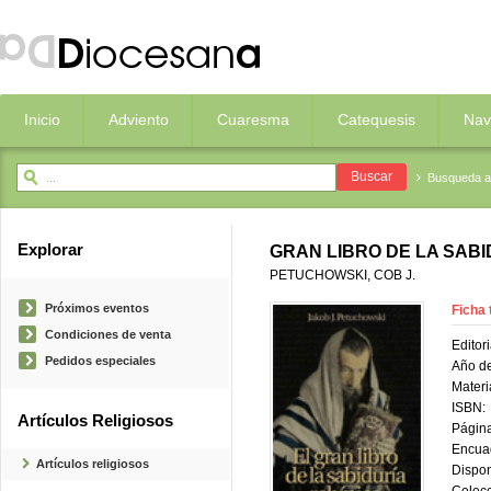
Inicio
Adviento
Cuaresma
Catequesis
Nav
Busqueda 
Explorar
GRAN LIBRO DE LA SABI
PETUCHOWSKI, COB J.
Próximos eventos
Ficha 
Condiciones de venta
Editori
Pedidos especiales
Año de
Materi
ISBN:
Artículos Religiosos
Página
Encua
Artículos religiosos
Dispon