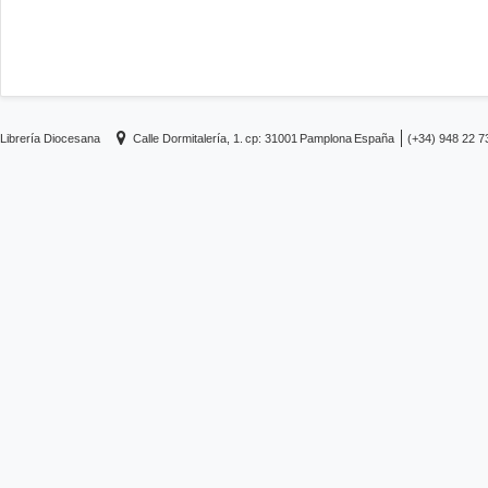
Librería Diocesana
Calle Dormitalería, 1.
cp: 31001
Pamplona
España
(+34) 948 22 7