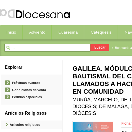
Inicio
Adviento
Cuaresma
Catequesis
Nav
Busqueda 
Explorar
GALILEA. MÓDULO 
BAUTISMAL DEL C
LLAMADOS A HAC
Próximos eventos
EN COMUNIDAD
Condiciones de venta
Pedidos especiales
MURÚA, MARCELO; DE JA
DIÓCESIS; DE MÁLAGA, 
DIÓCESIS
Artículos Religiosos
Ficha 
Artículos religiosos