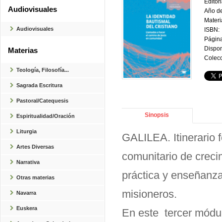
Editori
Audiovisuales
Año de
Materi
Audiovisuales
ISBN:
Página
Dispon
Materias
Colecc
Teología, Filosofía...
Sagrada Escritura
Pastoral/Catequesis
Sinopsis
Espiritualidad/Oración
Liturgia
GALILEA. Itinerario 
Artes Diversas
comunitario de crecim
Narrativa
práctica y enseñanza
Otras materias
misioneros.
Navarra
Euskera
En este tercer módul