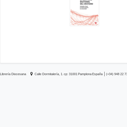
Librería Diocesana
Calle Dormitalería, 1.
cp: 31001
Pamplona
España
(+34) 948 22 7