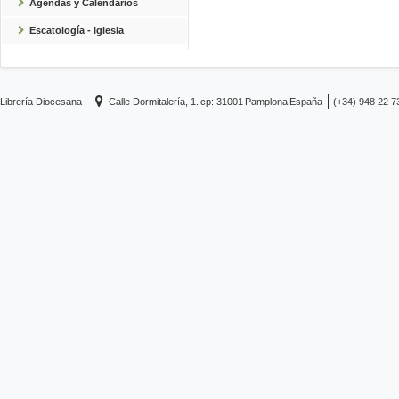
Agendas y Calendarios
Escatología - Iglesia
Librería Diocesana
Calle Dormitalería, 1.
cp: 31001
Pamplona
España
(+34) 948 22 7