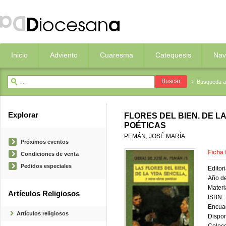
Inicio
Adviento
Cuaresma
Catequesis
Nav
Busqueda 
Explorar
FLORES DEL BIEN. DE L
POÉTICAS
PEMÁN, JOSÉ MARÍA
Próximos eventos
Ficha 
Condiciones de venta
Pedidos especiales
Editori
Año de
Materi
Artículos Religiosos
ISBN:
Encua
Artículos religiosos
Dispon