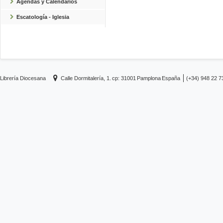
Agendas y Calendarios
Escatología - Iglesia
Librería Diocesana
Calle Dormitalería, 1.
cp: 31001
Pamplona
España
(+34) 948 22 7