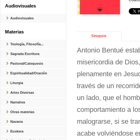
Colecc
Audiovisuales
Audiovisuales
Materias
Sinopsis
Teología, Filosofía...
Antonio Bentué establ
Sagrada Escritura
misericordia de Dios
Pastoral/Catequesis
plenamente en Jesucr
Espiritualidad/Oración
Liturgia
través de un recorrido
Artes Diversas
un lado, que el homb
Narrativa
comportamiento a los 
Otras materias
malograrse, si se tr
Navarra
Euskera
acabe volviéndose e