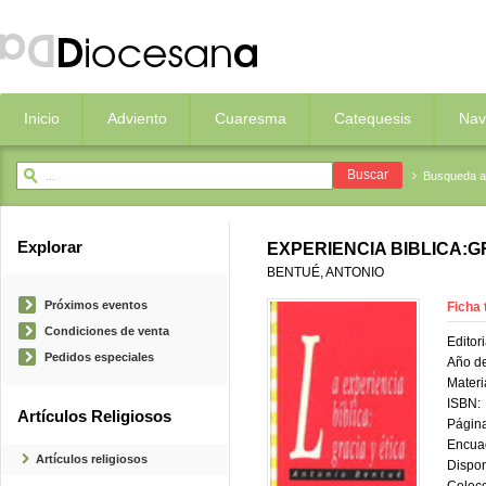
Inicio
Adviento
Cuaresma
Catequesis
Nav
Busqueda 
Explorar
EXPERIENCIA BIBLICA:G
BENTUÉ, ANTONIO
Próximos eventos
Ficha 
Condiciones de venta
Editori
Pedidos especiales
Año de
Materi
ISBN:
Artículos Religiosos
Página
Encua
Artículos religiosos
Dispon