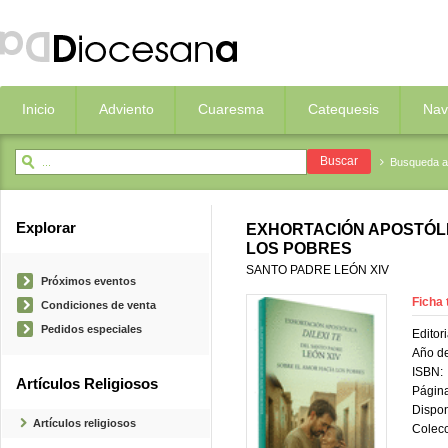
Inicio
Adviento
Cuaresma
Catequesis
Nav
Busqueda 
Explorar
EXHORTACIÓN APOSTÓLIC
LOS POBRES
SANTO PADRE LEÓN XIV
Próximos eventos
Ficha 
Condiciones de venta
Pedidos especiales
Editori
Año de
ISBN:
Artículos Religiosos
Página
Dispon
Artículos religiosos
Colecc