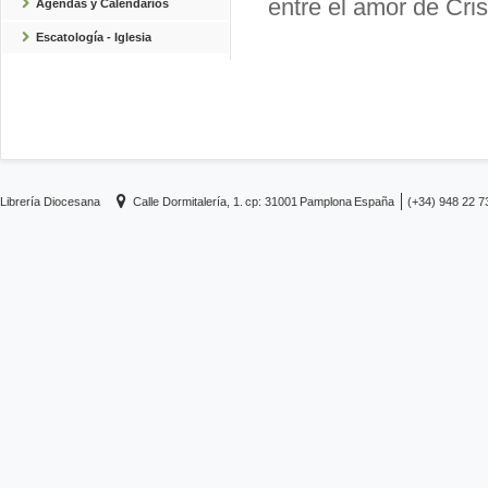
entre el amor de Cri
Agendas y Calendarios
Escatología - Iglesia
Librería Diocesana
Calle Dormitalería, 1.
cp: 31001
Pamplona
España
(+34) 948 22 7