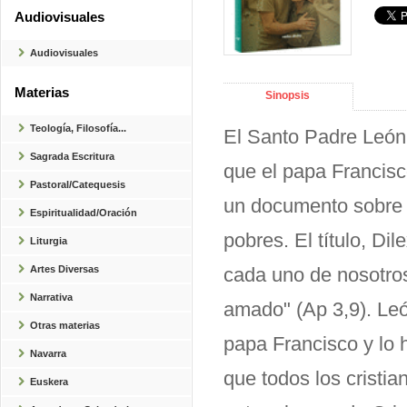
Audiovisuales
Audiovisuales
Materias
Sinopsis
Teología, Filosofía...
El Santo Padre León 
Sagrada Escritura
que el papa Francisc
Pastoral/Catequesis
un documento sobre e
Espiritualidad/Oración
pobres. El título, Dil
Liturgia
cada uno de nosotros 
Artes Diversas
Narrativa
amado" (Ap 3,9). Leó
Otras materias
papa Francisco y lo 
Navarra
que todos los cristia
Euskera