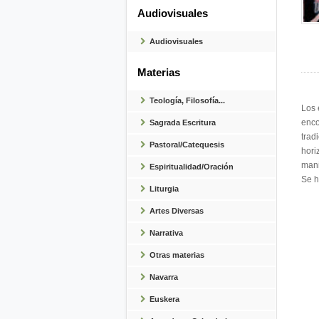
Audiovisuales
Audiovisuales
Materias
Teología, Filosofía...
Los 
enco
Sagrada Escritura
trad
Pastoral/Catequesis
hori
mani
Espiritualidad/Oración
Se h
Liturgia
Artes Diversas
Narrativa
Otras materias
Navarra
Euskera