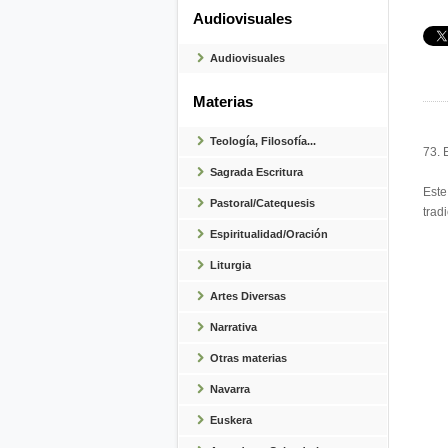
Audiovisuales
Audiovisuales
Materias
Teología, Filosofía...
73. 
Sagrada Escritura
Este
Pastoral/Catequesis
trad
Espiritualidad/Oración
Liturgia
Artes Diversas
Narrativa
Otras materias
Navarra
Euskera