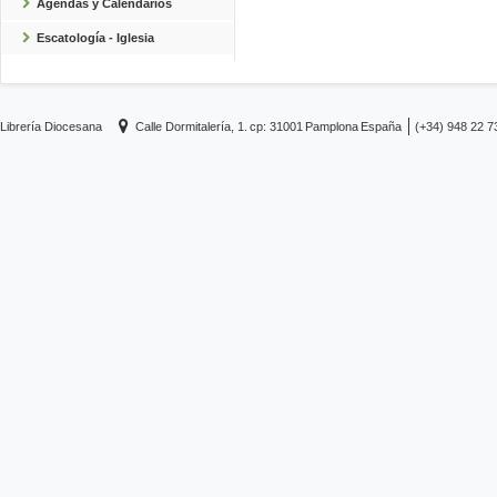
Agendas y Calendarios
Escatología - Iglesia
Librería Diocesana
Calle Dormitalería, 1.
cp: 31001
Pamplona
España
(+34) 948 22 7