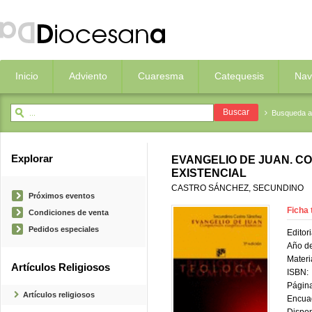
Inicio
Adviento
Cuaresma
Catequesis
Nav
Busqueda 
Explorar
EVANGELIO DE JUAN. C
EXISTENCIAL
CASTRO SÁNCHEZ, SECUNDINO
Próximos eventos
Ficha 
Condiciones de venta
Pedidos especiales
Editori
Año de
Materi
Artículos Religiosos
ISBN:
Página
Artículos religiosos
Encua