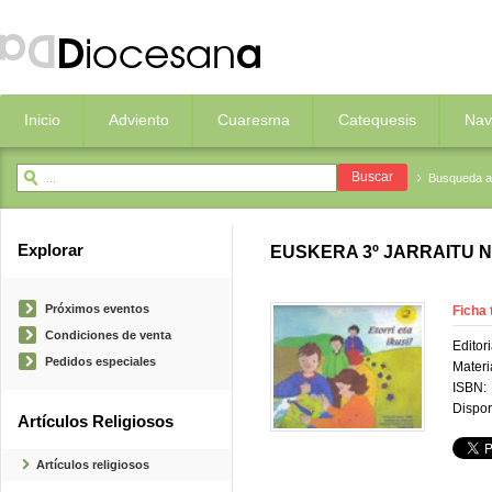
Inicio
Adviento
Cuaresma
Catequesis
Nav
Busqueda 
Explorar
EUSKERA 3º JARRAITU N
Próximos eventos
Ficha 
Condiciones de venta
Editori
Pedidos especiales
Materi
ISBN:
Dispon
Artículos Religiosos
Artículos religiosos