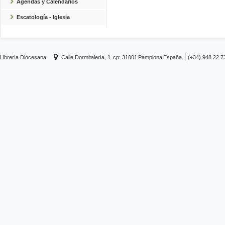
Agendas y Calendarios
Escatología - Iglesia
Librería Diocesana
Calle Dormitalería, 1.
cp: 31001
Pamplona
España
(+34) 948 22 7