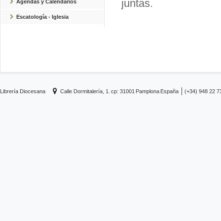
juntas.
Agendas y Calendarios
Escatología - Iglesia
Librería Diocesana
Calle Dormitalería, 1.
cp: 31001
Pamplona
España
(+34) 948 22 7