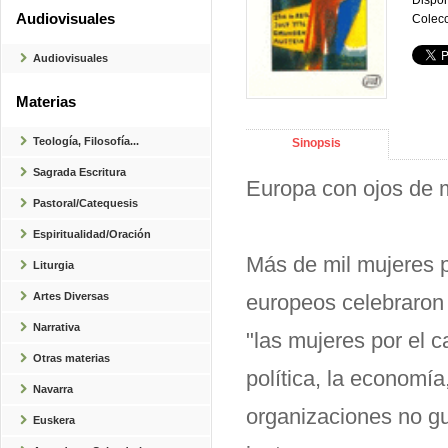
Dispon
Audiovisuales
Colecc
Audiovisuales
Materias
Teología, Filosofía...
Sinopsis
Sagrada Escritura
Europa con ojos de 
Pastoral/Catequesis
Espiritualidad/Oración
Más de mil mujeres 
Liturgia
Artes Diversas
europeos celebraron 
Narrativa
"las mujeres por el 
Otras materias
política, la economía
Navarra
organizaciones no gub
Euskera