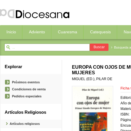
Inicio
Adviento
Cuaresma
Catequesis
Nav
Busqueda 
Explorar
EUROPA CON OJOS DE M
MUJERES
MIGUEL (ED.), PILAR DE
Próximos eventos
Ficha 
Condiciones de venta
Pedidos especiales
Editori
Año de
Materi
Artículos Religiosos
ISBN:
Página
Artículos religiosos
Encua