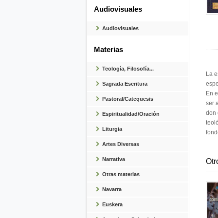
Audiovisuales
Audiovisuales
Materias
Teología, Filosofía...
La e
espe
Sagrada Escritura
En e
Pastoral/Catequesis
ser 
don 
Espiritualidad/Oración
teol
Liturgia
fond
Artes Diversas
Narrativa
Otr
Otras materias
Navarra
Euskera