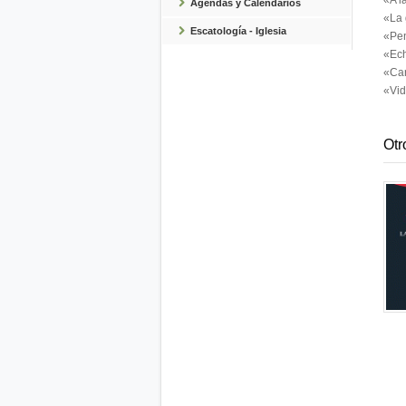
«A l
Agendas y Calendarios
«La 
Escatología - Iglesia
«Pen
«Ech
«Car
«Vid
Otr