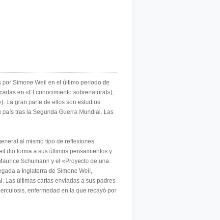
s por Simone Weil en el último periodo de
icadas en «El conocimiento sobrenatural»),
). La gran parte de ellos son estudios
su país tras la Segunda Guerra Mundial. Las
neral al mismo tipo de reflexiones.
l dio forma a sus últimos pensamientos y
 a Maurice Schumann y el «Proyecto de una
egada a Inglaterra de Simone Weil,
l. Las últimas cartas enviadas a sus padres
berculosis, enfermedad en la que recayó por