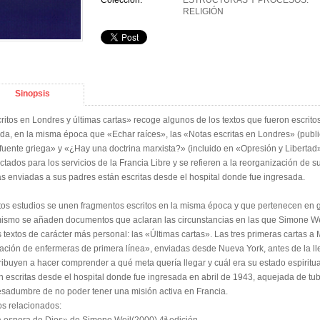
Colección:
ESTRUCTURAS Y PROCESOS.
RELIGIÓN
Sinopsis
ritos en Londres y últimas cartas» recoge algunos de los textos que fueron escrito
ida, en la misma época que «Echar raíces», las «Notas escritas en Londres» (publ
fuente griega» y «¿Hay una doctrina marxista?» (incluido en «Opresión y Libertad»
ctados para los servicios de la Francia Libre y se refieren a la reorganización de 
as enviadas a sus padres están escritas desde el hospital donde fue ingresada.
tos estudios se unen fragmentos escritos en la misma época y que pertenecen en ge
ismo se añaden documentos que aclaran las circunstancias en las que Simone Wei
s textos de carácter más personal: las «Últimas cartas». Las tres primeras cartas
ación de enfermeras de primera línea», enviadas desde Nueva York, antes de la ll
ribuyen a hacer comprender a qué meta quería llegar y cuál era su estado espiritua
n escritas desde el hospital donde fue ingresada en abril de 1943, aquejada de tu
esadumbre de no poder tener una misión activa en Francia.
os relacionados: