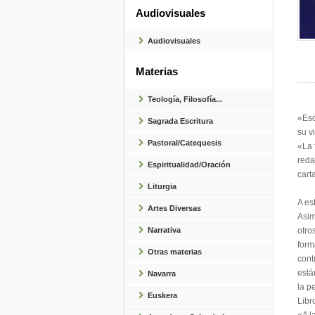
Audiovisuales
Audiovisuales
Materias
Teología, Filosofía...
«Esc
Sagrada Escritura
su v
Pastoral/Catequesis
«La 
reda
Espiritualidad/Oración
cart
Liturgia
A es
Artes Diversas
Asim
Narrativa
otro
form
Otras materias
cont
está
Navarra
la p
Euskera
Libr