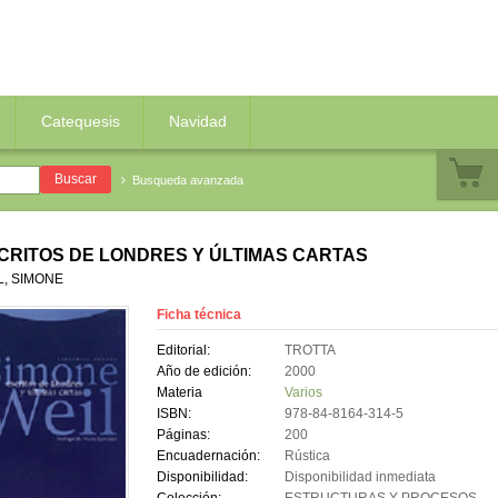
Catequesis
Navidad
Busqueda avanzada
CRITOS DE LONDRES Y ÚLTIMAS CARTAS
L, SIMONE
Ficha técnica
Editorial:
TROTTA
Año de edición:
2000
Materia
Varios
ISBN:
978-84-8164-314-5
Páginas:
200
Encuadernación:
Rústica
Disponibilidad:
Disponibilidad inmediata