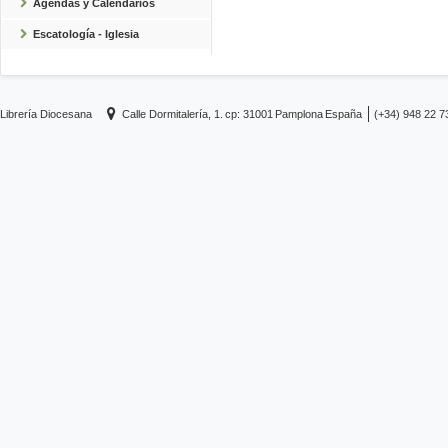
Agendas y Calendarios
Escatología - Iglesia
Librería Diocesana
Calle Dormitalería, 1.
cp: 31001
Pamplona
España
(+34) 948 22 7