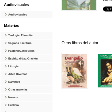
Colecc
Audiovisuales
Audiovisuales
Materias
Teología, Filosofía...
Otros libros del autor
Sagrada Escritura
Pastoral/Catequesis
Espiritualidad/Oración
Liturgia
Artes Diversas
Narrativa
Otras materias
Navarra
Euskera