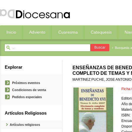
Inicio
Adviento
Cuaresma
Catequesis
Nav
Busqueda 
Explorar
ENSEÑANZAS DE BENEDIC
COMPLETO DE TEMAS Y
MARTINEZ PUCHE, JOSE ANTONIO
Próximos eventos
Ficha 
Condiciones de venta
Pedidos especiales
Editori
Año de
Materi
Artículos Religiosos
ISBN:
Encua
Artículos religiosos
Dispon