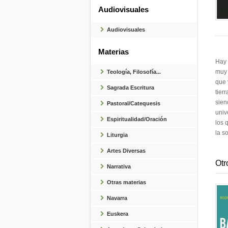
Audiovisuales
Audiovisuales
Materias
Hay 
muy 
Teología, Filosofía...
que 
Sagrada Escritura
tier
sien
Pastoral/Catequesis
univ
Espiritualidad/Oración
los 
la s
Liturgia
Artes Diversas
Otr
Narrativa
Otras materias
Navarra
Euskera