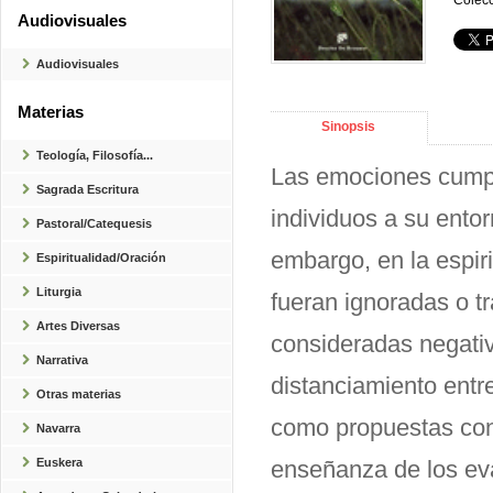
Colecc
Audiovisuales
Audiovisuales
Materias
Sinopsis
Teología, Filosofía...
Las emociones cumpl
Sagrada Escritura
individuos a su ento
Pastoral/Catequesis
embargo, en la espiri
Espiritualidad/Oración
Liturgia
fueran ignoradas o 
Artes Diversas
consideradas negativ
Narrativa
distanciamiento entre
Otras materias
como propuestas conc
Navarra
Euskera
enseñanza de los eva