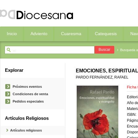
Inicio
Adviento
Cuaresma
Catequesis
Nav
Busqueda 
Explorar
EMOCIONES, ESPIRITUAL
PARDO FERNÁNDEZ, RAFAEL
Próximos eventos
Ficha 
Condiciones de venta
Editori
Pedidos especiales
Año de
Materi
ISBN:
Artículos Religiosos
Página
Encua
Artículos religiosos
Dispon