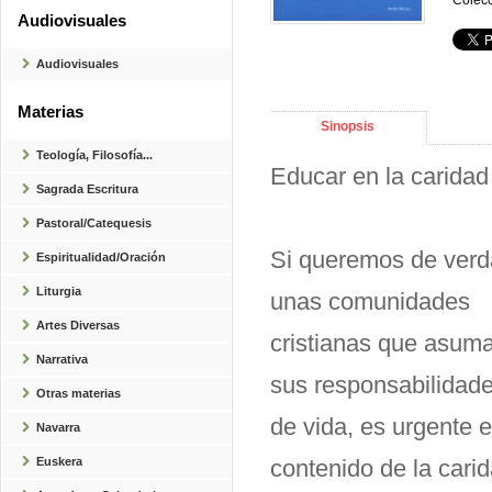
Colecc
Audiovisuales
Audiovisuales
Materias
Sinopsis
Teología, Filosofía...
Educar en la caridad y
Sagrada Escritura
Pastoral/Catequesis
Si queremos de verd
Espiritualidad/Oración
Liturgia
unas comunidades
Artes Diversas
cristianas que asum
Narrativa
sus responsabilidad
Otras materias
de vida, es urgente e
Navarra
Euskera
contenido de la carid