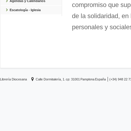
Agendas y Calendarios
compromiso que supo
Escatología - Iglesia
de la solidaridad, en
personales y sociales 
Librería Diocesana
Calle Dormitalería, 1.
cp: 31001
Pamplona
España
(+34) 948 22 7