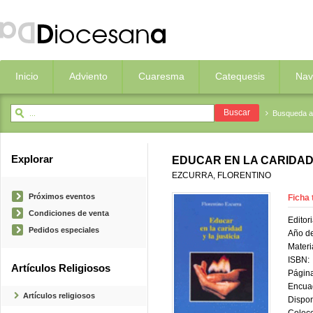
Inicio
Adviento
Cuaresma
Catequesis
Nav
Busqueda 
Explorar
EDUCAR EN LA CARIDAD 
EZCURRA, FLORENTINO
Próximos eventos
Ficha 
Condiciones de venta
Editori
Pedidos especiales
Año de
Materi
ISBN:
Artículos Religiosos
Página
Encua
Artículos religiosos
Dispon