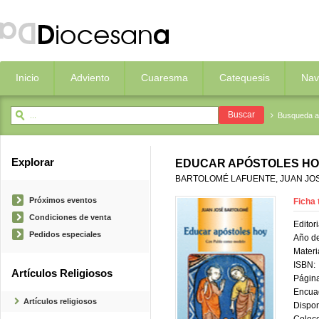
Inicio
Adviento
Cuaresma
Catequesis
Nav
Busqueda 
Explorar
EDUCAR APÓSTOLES H
BARTOLOMÉ LAFUENTE, JUAN JO
Próximos eventos
Ficha 
Condiciones de venta
Editori
Pedidos especiales
Año de
Materi
ISBN:
Artículos Religiosos
Página
Encua
Artículos religiosos
Dispon