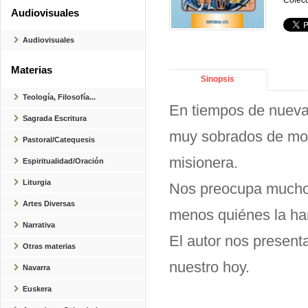
Colecc
Audiovisuales
Audiovisuales
Materias
Sinopsis
Teología, Filosofía...
En tiempos de nueva
Sagrada Escritura
muy sobrados de mod
Pastoral/Catequesis
misionera.
Espiritualidad/Oración
Liturgia
Nos preocupa mucho 
Artes Diversas
menos quiénes la han
Narrativa
El autor nos present
Otras materias
nuestro hoy.
Navarra
Euskera